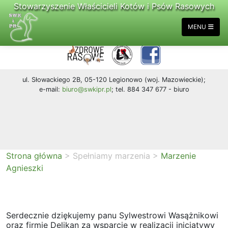
Stowarzyszenie Właścicieli Kotów i Psów Rasowych
MENU
ul. Słowackiego 2B, 05-120 Legionowo (woj. Mazowieckie);
e-mail:
biuro@swkipr.pl
; tel. 884 347 677 - biuro
Strona główna
>
Spełniamy marzenia
>
Marzenie
Agnieszki
Serdecznie dziękujemy panu Sylwestrowi Wasążnikowi
oraz firmie Delikan za wsparcie w realizacji inicjatywy