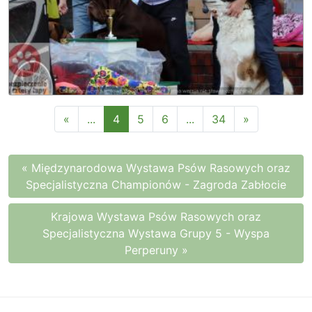
«
...
4
5
6
...
34
»
« Międzynarodowa Wystawa Psów Rasowych oraz
Specjalistyczna Championów - Zagroda Zabłocie
Krajowa Wystawa Psów Rasowych oraz
Specjalistyczna Wystawa Grupy 5 - Wyspa
Perperuny »