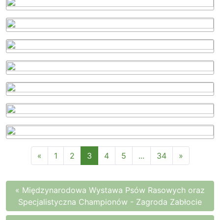
«
1
2
3
4
5
...
34
»
« Międzynarodowa Wystawa Psów Rasowych oraz
Specjalistyczna Championów - Zagroda Zabłocie