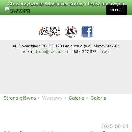
Stowarzyszenie Właścicieli Kotów i Psów Rasowych
MENU
ul. Słowackiego 2B, 05-120 Legionowo (woj. Mazowieckie);
e-mail:
biuro@swkipr.pl
; tel. 884 347 677 - biuro
Strona główna
>
Wystawy
>
Galerie
>
Galeria
2025-08-24